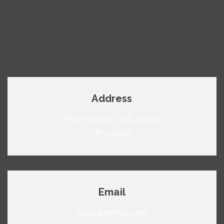
Address
Moon Street , 446 Jupiter,
JP 44600
Email
zakra@demos.com