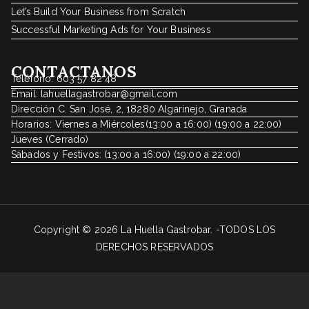
Let’s Build Your Business from Scratch
Successful Marketing Ads for Your Business
C
ONTACTANOS
Teléfono: 603 57 82 48
Email: lahuellagastrobar@gmail.com
Dirección C. San José, 2, 18280 Algarinejo, Granada
Horarios: Viernes a Miércoles(13:00 a 16:00) (19:00 a 22:00)
Jueves (Cerrado)
Sábados y Festivos: (13:00 a 16:00) (19:00 a 22:00)
Copyright © 2026
La Huella Gastrobar
. -TODOS LOS
DERECHOS RESERVADOS