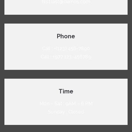
first.last@demos.com
Phone
Call : +(123) 456-7890
Call : +977 123-456789
Time
Mon – Sat : 9AM – 6 PM
Sunday : Closed